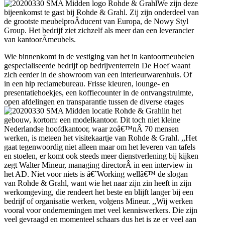
We zijn deze
bijeenkomst te gast bij Rohde & Grahl. Zij zijn onderdeel van
de grootste meubelproÂ­ducent van Europa, de Nowy Styl
Group. Het bedrijf ziet zichzelf als meer dan een leverancier
van kantoorÂ­meubels.
Wie binnenkomt in de vestiging van het in kantoormeubelen
gespecialiseerde bedrijf op bedrijventerrein De Hoef waant
zich eerder in de showroom van een interieurwarenhuis. Of
in een hip reclamebureau. Frisse kleuren, lounge- en
presentatiehoekjes, een koffiecounter in de ontvangstruimte,
open afdelingen en transparantie tussen de diverse etages
in het
gebouw, kortom: een modelkantoor. Dit toch niet kleine
Nederlandse hoofdkantoor, waar zoâ€™nÂ 70 mensen
werken, is meteen het visitekaartje van Rohde & Grahl. ,,Het
gaat tegenwoordig niet alleen maar om het leveren van tafels
en stoelen, er komt ook steeds meer dienstverlening bij kijken
zegt Walter Mineur, managing directorÂ in een interview in
het AD. Niet voor niets is â€˜Working wellâ€™ de slogan
van Rohde & Grahl, want wie het naar zijn zin heeft in zijn
werkomgeving, die rendeert het beste en blijft langer bij een
bedrijf of organisatie werken, volgens Mineur. ,,Wij werken
vooral voor ondernemingen met veel kenniswerkers. Die zijn
veel gevraagd en momenteel schaars dus het is ze er veel aan