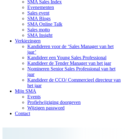
SMA Sales Index
Evenementen
Sales event
SMA Blogs
SMA Online Talk
Sales motto
SMA Insight
Verkiezingen
Kandideren voor de ‘Sales Manager van het
jaar’
Kandideer een Young Sales Professional
Kandideer de Tender Manager van het jaar
Nomineren Senior Sales Professional van het
jaar
Kandideer de CCO/ Commercieel directeur van
het jaar
Mijn SMA
Events
Profielwijziging doorgeven
Wijzigen password
Contact