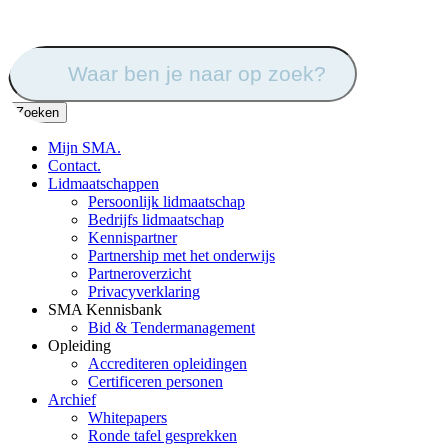
Zoek
naar:
Mijn SMA.
Contact.
Lidmaatschappen
Persoonlijk lidmaatschap
Bedrijfs lidmaatschap
Kennispartner
Partnership met het onderwijs
Partneroverzicht
Privacyverklaring
SMA Kennisbank
Bid & Tendermanagement
Opleiding
Accrediteren opleidingen
Certificeren personen
Archief
Whitepapers
Ronde tafel gesprekken