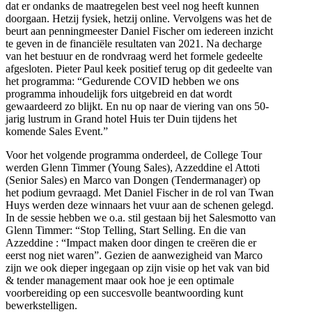
dat er ondanks de maatregelen best veel nog heeft kunnen
doorgaan. Hetzij fysiek, hetzij online. Vervolgens was het de
beurt aan penningmeester Daniel Fischer om iedereen inzicht
te geven in de financiële resultaten van 2021. Na decharge
van het bestuur en de rondvraag werd het formele gedeelte
afgesloten. Pieter Paul keek positief terug op dit gedeelte van
het programma: “Gedurende COVID hebben we ons
programma inhoudelijk fors uitgebreid en dat wordt
gewaardeerd zo blijkt. En nu op naar de viering van ons 50-
jarig lustrum in Grand hotel Huis ter Duin tijdens het
komende Sales Event.”
Voor het volgende programma onderdeel, de College Tour
werden Glenn Timmer (Young Sales), Azzeddine el Attoti
(Senior Sales) en Marco van Dongen (Tendermanager) op
het podium
gevraagd. Met Daniel Fischer in de rol van Twan
Huys werden deze winnaars het vuur aan de schenen gelegd.
In de sessie hebben we o.a. stil gestaan bij het Salesmotto van
Glenn Timmer: “Stop Telling, Start Selling. En die van
Azzeddine : “Impact maken door dingen te creëren die er
eerst nog niet waren”. Gezien de aanwezigheid van Marco
zijn we ook dieper ingegaan op zijn visie op het vak van bid
& tender management maar ook hoe je een optimale
voorbereiding op een succesvolle beantwoording kunt
bewerkstelligen.