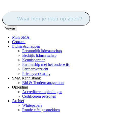
Zoek
naar:
Mijn SMA.
Contact.
Lidmaatschappen
Persoonlijk lidmaatschap
Bedrijfs lidmaatschap
Kennispartner
Partnership met het onderwijs
Partneroverzicht
Privacyverklaring
SMA Kennisbank
Bid & Tendermanagement
Opleiding
Accrediteren opleidingen
Certificeren personen
Archief
Whitepapers
Ronde tafel gesprekken