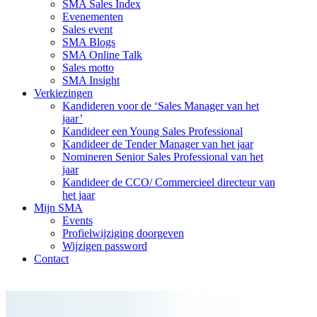
SMA Sales Index
Evenementen
Sales event
SMA Blogs
SMA Online Talk
Sales motto
SMA Insight
Verkiezingen
Kandideren voor de ‘Sales Manager van het
jaar’
Kandideer een Young Sales Professional
Kandideer de Tender Manager van het jaar
Nomineren Senior Sales Professional van het
jaar
Kandideer de CCO/ Commercieel directeur van
het jaar
Mijn SMA
Events
Profielwijziging doorgeven
Wijzigen password
Contact