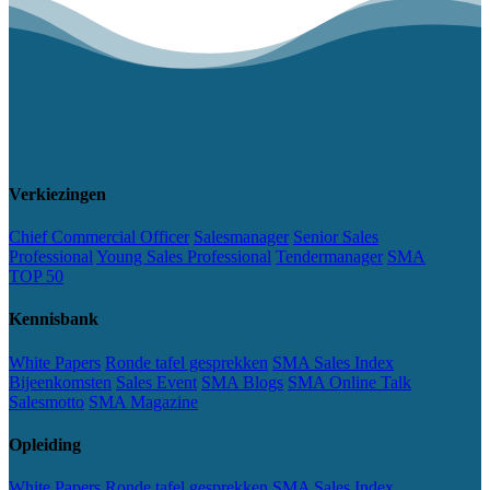
Verkiezingen
Chief Commercial Officer
Salesmanager
Senior Sales
Professional
Young Sales Professional
Tendermanager
SMA
TOP 50
Kennisbank
White Papers
Ronde tafel gesprekken
SMA Sales Index
Bijeenkomsten
Sales Event
SMA Blogs
SMA Online Talk
Salesmotto
SMA Magazine
Opleiding
White Papers
Ronde tafel gesprekken
SMA Sales Index