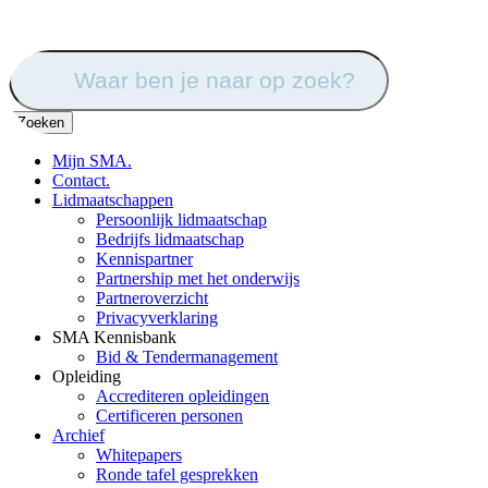
Zoek
naar:
Mijn SMA.
Contact.
Lidmaatschappen
Persoonlijk lidmaatschap
Bedrijfs lidmaatschap
Kennispartner
Partnership met het onderwijs
Partneroverzicht
Privacyverklaring
SMA Kennisbank
Bid & Tendermanagement
Opleiding
Accrediteren opleidingen
Certificeren personen
Archief
Whitepapers
Ronde tafel gesprekken