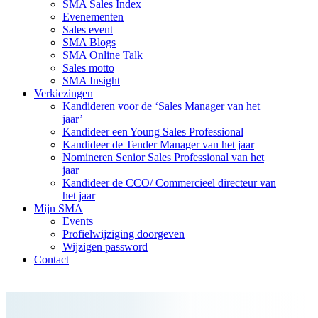
SMA Sales Index
Evenementen
Sales event
SMA Blogs
SMA Online Talk
Sales motto
SMA Insight
Verkiezingen
Kandideren voor de ‘Sales Manager van het
jaar’
Kandideer een Young Sales Professional
Kandideer de Tender Manager van het jaar
Nomineren Senior Sales Professional van het
jaar
Kandideer de CCO/ Commercieel directeur van
het jaar
Mijn SMA
Events
Profielwijziging doorgeven
Wijzigen password
Contact