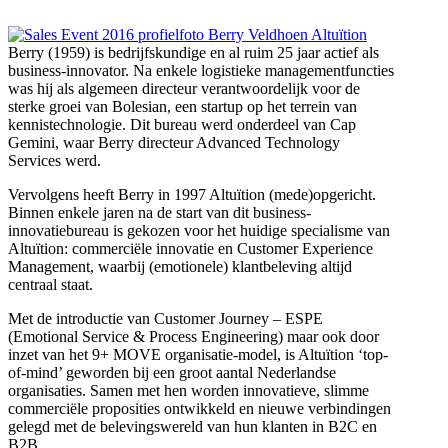
Berry (1959) is bedrijfskundige en al ruim 25 jaar actief als
business-innovator. Na enkele logistieke managementfuncties
was hij als algemeen directeur verantwoordelijk voor de
sterke groei van Bolesian, een startup op het terrein van
kennistechnologie. Dit bureau werd onderdeel van Cap
Gemini, waar Berry directeur Advanced Technology
Services werd.
Vervolgens heeft Berry in 1997 Altuïtion (mede)opgericht.
Binnen enkele jaren na de start van dit business-
innovatiebureau is gekozen voor het huidige specialisme van
Altuïtion: commerciële innovatie en Customer Experience
Management, waarbij (emotionele) klantbeleving altijd
centraal staat.
Met de introductie van Customer Journey – ESPE
(Emotional Service & Process Engineering) maar ook door
inzet van het 9+ MOVE organisatie-model, is Altuïtion ‘top-
of-mind’ geworden bij een groot aantal Nederlandse
organisaties. Samen met hen worden innovatieve, slimme
commerciële proposities ontwikkeld en nieuwe verbindingen
gelegd met de belevingswereld van hun klanten in B2C en
B2B.