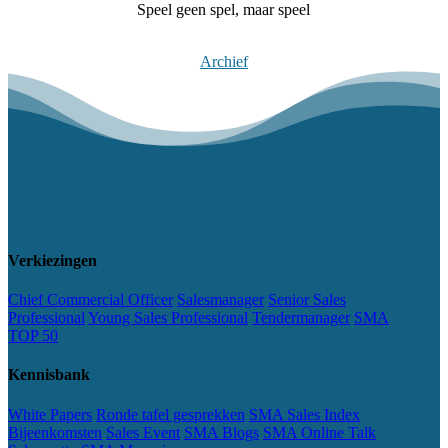
Speel geen spel, maar speel
Meer lezen
Archief
Verkiezingen
Chief Commercial Officer
Salesmanager
Senior Sales
Professional
Young Sales Professional
Tendermanager
SMA
TOP 50
Kennisbank
White Papers
Ronde tafel gesprekken
SMA Sales Index
Bijeenkomsten
Sales Event
SMA Blogs
SMA Online Talk