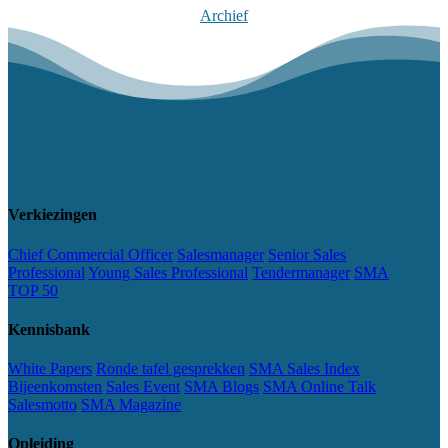
Archief
Verkiezingen
Chief Commercial Officer
Salesmanager
Senior Sales
Professional
Young Sales Professional
Tendermanager
SMA
TOP 50
Kennisbank
White Papers
Ronde tafel gesprekken
SMA Sales Index
Bijeenkomsten
Sales Event
SMA Blogs
SMA Online Talk
Salesmotto
SMA Magazine
Opleiding