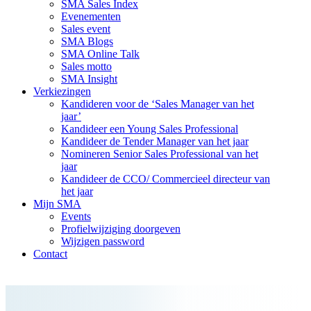
SMA Sales Index
Evenementen
Sales event
SMA Blogs
SMA Online Talk
Sales motto
SMA Insight
Verkiezingen
Kandideren voor de ‘Sales Manager van het
jaar’
Kandideer een Young Sales Professional
Kandideer de Tender Manager van het jaar
Nomineren Senior Sales Professional van het
jaar
Kandideer de CCO/ Commercieel directeur van
het jaar
Mijn SMA
Events
Profielwijziging doorgeven
Wijzigen password
Contact