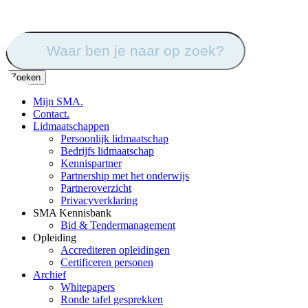
Zoek
naar:
Mijn SMA.
Contact.
Lidmaatschappen
Persoonlijk lidmaatschap
Bedrijfs lidmaatschap
Kennispartner
Partnership met het onderwijs
Partneroverzicht
Privacyverklaring
SMA Kennisbank
Bid & Tendermanagement
Opleiding
Accrediteren opleidingen
Certificeren personen
Archief
Whitepapers
Ronde tafel gesprekken